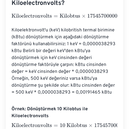
Kiloelectronvolts?
Kiloelectronvolts
=
Kilobtus
×
1754570000000000
Kiloelektronvolt'u (keV) kilobritish termal birimine 
(kBtu) dönüştürmek için aşağıdaki dönüştürme 
faktörünü kullanabilirsiniz: 1 keV = 0,0000038293 
kBtu Belirli bir değeri keV'den kBtu'ya 
dönüştürmek için keV cinsinden değeri 
dönüştürme faktörüyle çarpın: kBtu cinsinden 
değer = keV cinsinden değer * 0,0000038293 
Örneğin, 500 keV değeriniz varsa kBtu'ya 
dönüştürme şu şekilde olur: kBtu cinsinden değer 
= 500 keV * 0,0000038293 = 0,00191465 kBtu
Örnek: Dönüştürmek 10 Kilobtus ile
Kiloelectronvolts
Kiloelectronvolts
=
10 Kilobtus
×
1754570000000000
=
17