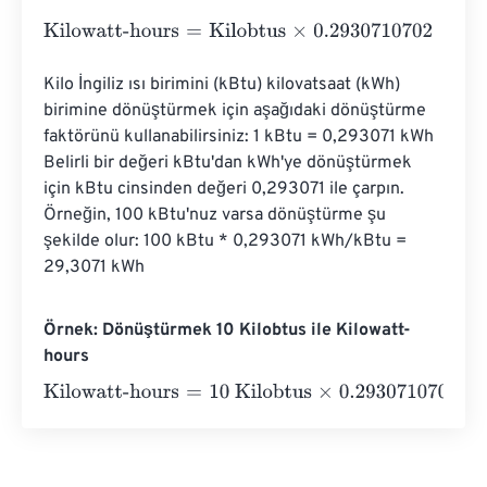
Kilowatt-hours
=
Kilobtus
×
0.2930710702
Kilo İngiliz ısı birimini (kBtu) kilovatsaat (kWh) 
birimine dönüştürmek için aşağıdaki dönüştürme 
faktörünü kullanabilirsiniz: 1 kBtu = 0,293071 kWh 
Belirli bir değeri kBtu'dan kWh'ye dönüştürmek 
için kBtu cinsinden değeri 0,293071 ile çarpın. 
Örneğin, 100 kBtu'nuz varsa dönüştürme şu 
şekilde olur: 100 kBtu * 0,293071 kWh/kBtu = 
29,3071 kWh
Örnek: Dönüştürmek 10 Kilobtus ile Kilowatt-
hours
Kilowatt-hours
=
10 Kilobtus
×
0.2930710702
=
2.9307107