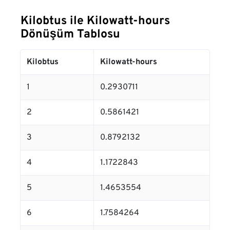
Kilobtus ile Kilowatt-hours
Dönüşüm Tablosu
Kilobtus
Kilowatt-hours
1
0.2930711
2
0.5861421
3
0.8792132
4
1.1722843
5
1.4653554
6
1.7584264