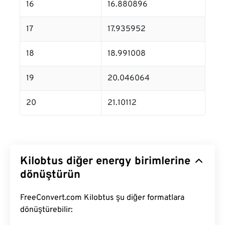
16
16.880896
17
17.935952
18
18.991008
19
20.046064
20
21.10112
Kilobtus diğer energy birimlerine
dönüştürün
FreeConvert.com Kilobtus şu diğer formatlara
dönüştürebilir: