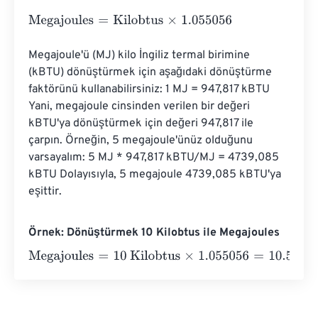
Megajoules
=
Kilobtus
×
1.055056
Megajoule'ü (MJ) kilo İngiliz termal birimine 
(kBTU) dönüştürmek için aşağıdaki dönüştürme 
faktörünü kullanabilirsiniz: 1 MJ = 947,817 kBTU 
Yani, megajoule cinsinden verilen bir değeri 
kBTU'ya dönüştürmek için değeri 947,817 ile 
çarpın. Örneğin, 5 megajoule'ünüz olduğunu 
varsayalım: 5 MJ * 947,817 kBTU/MJ = 4739,085 
kBTU Dolayısıyla, 5 megajoule 4739,085 kBTU'ya 
eşittir.
Örnek: Dönüştürmek 10 Kilobtus ile Megajoules
Megajoules
=
10 Kilobtus
×
1.055056
=
10.55056
Megajoul