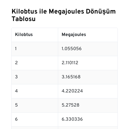
Kilobtus ile Megajoules Dönüşüm
Tablosu
Kilobtus
Megajoules
1
1.055056
2
2.110112
3
3.165168
4
4.220224
5
5.27528
6
6.330336