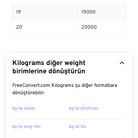
19
19000
20
20000
Kilograms diğer weight
birimlerine dönüştürün
FreeConvert.com Kilograms şu diğer formatlara
dönüştürebilir:
kg ile stone
kg ile short-ton
kg ile long-ton
kg ile lbs