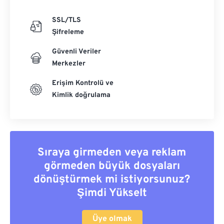
SSL/TLS
Şifreleme
Güvenli Veriler
Merkezler
Erişim Kontrolü ve
Kimlik doğrulama
Sıraya girmeden veya reklam
görmeden büyük dosyaları
dönüştürmek mi istiyorsunuz?
Şimdi Yükselt
Üye olmak