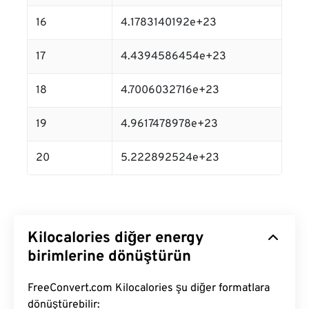
16
4.1783140192e+23
17
4.4394586454e+23
18
4.7006032716e+23
19
4.9617478978e+23
20
5.222892524e+23
Kilocalories diğer energy
birimlerine dönüştürün
FreeConvert.com Kilocalories şu diğer formatlara
dönüştürebilir: