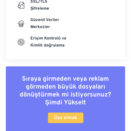
SSL/TLS
Şifreleme
Güvenli Veriler
Merkezler
Erişim Kontrolü ve
Kimlik doğrulama
Sıraya girmeden veya reklam
görmeden büyük dosyaları
dönüştürmek mi istiyorsunuz?
Şimdi Yükselt
Üye olmak