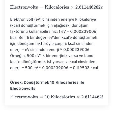
Electronvolts
=
Kilocalories
×
2.611446262
e
22
Elektron volt (eV) cinsinden enerjiyi kilokaloriye 
(kcal) dönüştürmek için aşağıdaki dönüşüm 
faktörünü kullanabilirsiniz: 1 eV = 0,000239006 
kcal Belirli bir değeri eV'den kcal'e dönüştürmek 
için dönüşüm faktörüyle çarpın: kcal cinsinden 
enerji = eV cinsinden enerji * 0,000239006 
Örneğin, 500 eV'lik bir enerjiniz varsa ve bunu 
kcal'e dönüştürmek istiyorsanız: kcal cinsinden 
enerji = 500 eV * 0,000239006 = 0,119503 kcal
Örnek: Dönüştürmek 10 Kilocalories ile
Electronvolts
Electronvolts
=
10 Kilocalories
×
2.611446262
e
22
=
2.6114