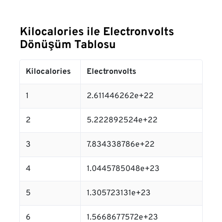
Kilocalories ile Electronvolts
Dönüşüm Tablosu
Kilocalories
Electronvolts
1
2.611446262e+22
2
5.222892524e+22
3
7.834338786e+22
4
1.0445785048e+23
5
1.305723131e+23
6
1.5668677572e+23