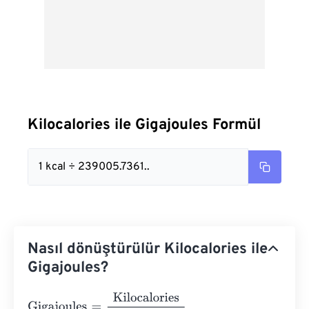
Kilocalories ile Gigajoules Formül
1 kcal ÷ 239005.7361..
Nasıl dönüştürülür Kilocalories ile
Gigajoules?
Gigajoules
=
Kilocalories
239005.73614