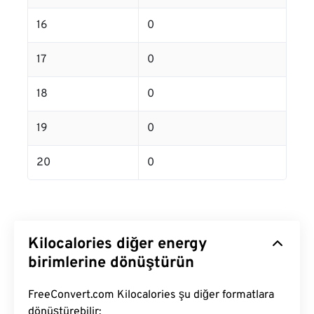
16
0
17
0
18
0
19
0
20
0
Kilocalories diğer energy
birimlerine dönüştürün
FreeConvert.com Kilocalories şu diğer formatlara
dönüştürebilir: