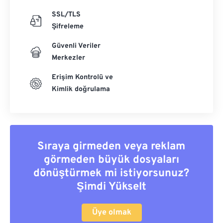
SSL/TLS
Şifreleme
Güvenli Veriler
Merkezler
Erişim Kontrolü ve
Kimlik doğrulama
Sıraya girmeden veya reklam
görmeden büyük dosyaları
dönüştürmek mi istiyorsunuz?
Şimdi Yükselt
Üye olmak