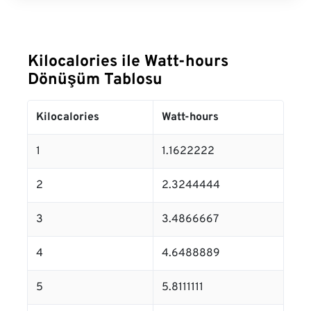
Kilocalories ile Watt-hours
Dönüşüm Tablosu
Kilocalories
Watt-hours
1
1.1622222
2
2.3244444
3
3.4866667
4
4.6488889
5
5.8111111