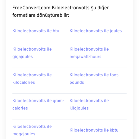
FreeConvert.com Kiloelectronvolts şu diğer
formatlara dönüştürebilir:
Kiloelectronvolts ile btu
Kiloelectronvolts ile joules
Kiloelectronvolts ile
Kiloelectronvolts ile
gigajoules
megawatt-hours
Kiloelectronvolts ile
Kiloelectronvolts ile foot-
kilocalories
pounds
Kiloelectronvolts ile gram-
Kiloelectronvolts ile
calories
kilojoules
Kiloelectronvolts ile
Kiloelectronvolts ile kbtu
megajoules