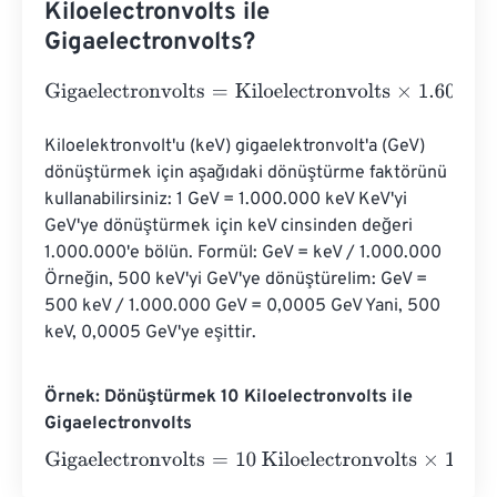
Kiloelectronvolts ile
Gigaelectronvolts?
Gigaelectronvolts
=
Kiloelectronvolts
×
1.602176634
e
-
13
Kiloelektronvolt'u (keV) gigaelektronvolt'a (GeV) 
dönüştürmek için aşağıdaki dönüştürme faktörünü 
kullanabilirsiniz: 1 GeV = 1.000.000 keV KeV'yi 
GeV'ye dönüştürmek için keV cinsinden değeri 
1.000.000'e bölün. Formül: GeV = keV / 1.000.000 
Örneğin, 500 keV'yi GeV'ye dönüştürelim: GeV = 
500 keV / 1.000.000 GeV = 0,0005 GeV Yani, 500 
keV, 0,0005 GeV'ye eşittir.
Örnek: Dönüştürmek 10 Kiloelectronvolts ile
Gigaelectronvolts
Gigaelectronvolts
=
10 Kiloelectronvolts
×
1.602176634
e
-
1