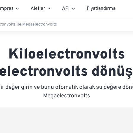
mpres
Aletler
API
Fiyatlandırma
tronvolts ile Megaelectronvolts
Kiloelectronvolts
lectronvolts dönü
ir değer girin ve bunu otomatik olarak şu değere dön
Megaelectronvolts