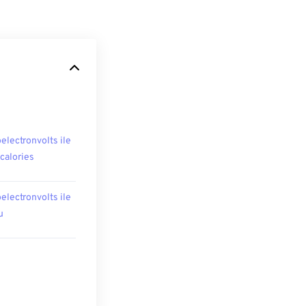
oelectronvolts ile
ocalories
oelectronvolts ile
u