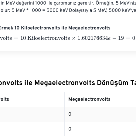
n MeV değerini 1000 ile çarpmanız gerekir. Örneğin, 5 MeV'niz
lur: 5 MeV * 1000 = 5000 keV Dolayısıyla 5 MeV, 5000 keV'ye 
rmek 10 Kiloelectronvolts ile Megaelectronvolts
lts
=
10 Kiloelectronvolts
×
1.602176634
e
-
19
=
0
Megaelectronvo
ronvolts ile Megaelectronvolts Dönüşüm T
olts
Megaelectronvolts
0
0