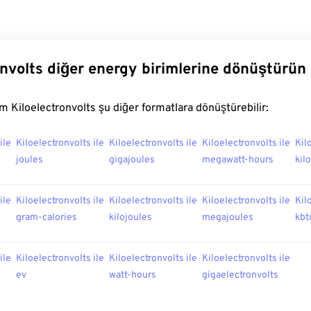
onvolts diğer energy birimlerine dönüştürün
 Kiloelectronvolts şu diğer formatlara dönüştürebilir:
ile
Kiloelectronvolts ile
Kiloelectronvolts ile
Kiloelectronvolts ile
Kil
joules
gigajoules
megawatt-hours
kil
ile
Kiloelectronvolts ile
Kiloelectronvolts ile
Kiloelectronvolts ile
Kil
gram-calories
kilojoules
megajoules
kbt
ile
Kiloelectronvolts ile
Kiloelectronvolts ile
Kiloelectronvolts ile
ev
watt-hours
gigaelectronvolts