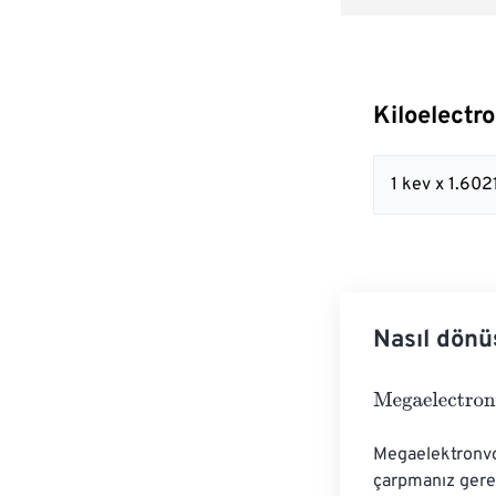
Kiloelectr
1 kev x 1.60
Nasıl dönü
Megaelectronvo
Megaelektronvol
çarpmanız gerek