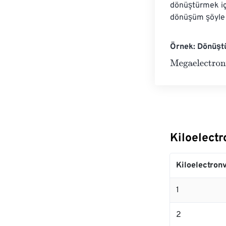
dönüştürmek içi
dönüşüm şöyle o
Örnek: Dönüştü
Megaelectronvo
Kiloelect
Kiloelectronv
1
2