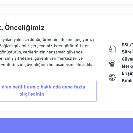
z, Önceliğimiz
syaları yalnızca dönüştürmenin ötesine geçiyoruz;
SSL/
 Sağlam güvenlik çerçevemiz, ister görüntü, ister
Şifre
dönüştürün, verilerinizin her zaman güvende
Gelişmiş şifreleme, güvenli veri merkezleri ve
Güven
e verilerinizin güvenliğinin her aşamasını ele aldık.
Merke
Erişi
Kiml
 olan bağlılığımız hakkında daha fazla
bilgi edinin