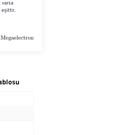
 varsa 
eşittir.
lts
ablosu