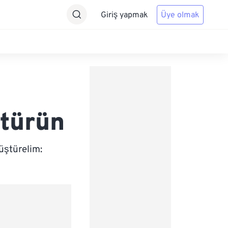
Giriş yapmak
Üye olmak
ştürün
üştürelim: