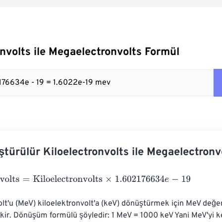
onvolts ile Megaelectronvolts Formül
2176634e - 19 = 1.6022e-19 mev
ştürülür Kiloelectronvolts ile Megaelectronv
lts
=
Kiloelectronvolts
×
1.602176634
e
-
19
t'u (MeV) kiloelektronvolt'a (keV) dönüştürmek için MeV değeri
ir. Dönüşüm formülü şöyledir: 1 MeV = 1000 keV Yani MeV'yi k