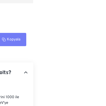
Kopyala
olts?
ni 1000 ile 
eV'ye 