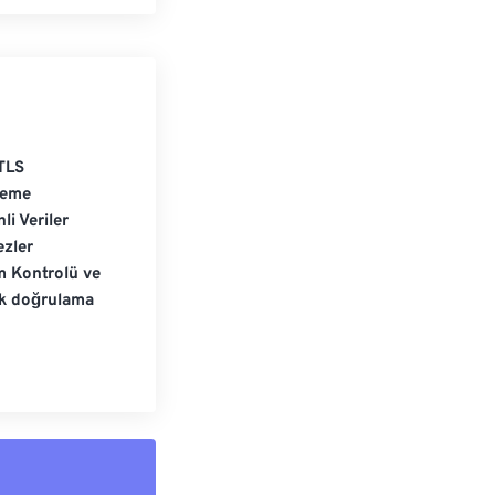
TLS
leme
li Veriler
zler
m Kontrolü ve
ik doğrulama