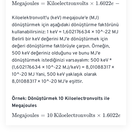
Megajoules
=
Kiloelectronvolts
×
1.6022
e
-
22
Kiloelektronvolt'u (keV) megajoule'e (MJ) 
dönüştürmek için aşağıdaki dönüştürme faktörünü 
kullanabilirsiniz: 1 keV = 1,602176634 × 10^-22 MJ 
Belirli bir keV değerini MJ'e dönüştürmek için 
değeri dönüştürme faktörüyle çarpın. Örneğin, 
500 keV değeriniz olduğunu ve bunu MJ'e 
dönüştürmek istediğinizi varsayalım: 500 keV * 
(1,602176634 × 10^-22 MJ/keV) = 8,01088317 × 
10^-20 MJ Yani, 500 keV yaklaşık olarak 
8,01088317 × 10^-20 MJ'e eşittir.
Örnek: Dönüştürmek 10 Kiloelectronvolts ile
Megajoules
Megajoules
=
10 Kiloelectronvolts
×
1.6022
e
-
22
=
0
Megajo