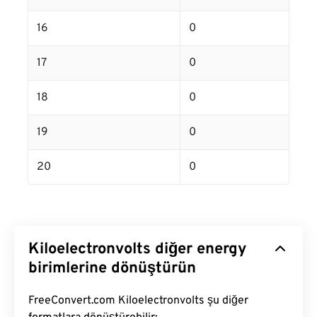
16
0
17
0
18
0
19
0
20
0
Kiloelectronvolts diğer energy
birimlerine dönüştürün
FreeConvert.com Kiloelectronvolts şu diğer