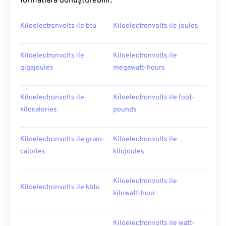
formatlara dönüştürebilir:
Kiloelectronvolts ile btu
Kiloelectronvolts ile joules
Kiloelectronvolts ile
Kiloelectronvolts ile
gigajoules
megawatt-hours
Kiloelectronvolts ile
Kiloelectronvolts ile foot-
kilocalories
pounds
Kiloelectronvolts ile gram-
Kiloelectronvolts ile
calories
kilojoules
Kiloelectronvolts ile
Kiloelectronvolts ile kbtu
kilowatt-hour
Kiloelectronvolts ile watt-