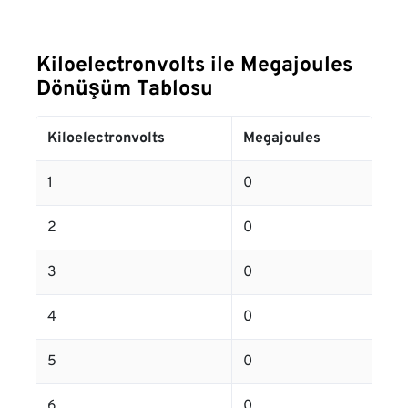
Kiloelectronvolts ile Megajoules
Dönüşüm Tablosu
Kiloelectronvolts
Megajoules
1
0
2
0
3
0
4
0
5
0
6
0