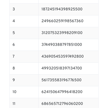
3
187245194398925500
4
249660259198567360
5
312075323998209100
6
374490388797851000
7
436905453597492800
8
499320518397134700
9
561735583196776500
10
624150647996418200
11
686565712796060200