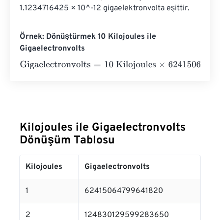
1.1234716425 × 10^-12 gigaelektronvolta eşittir.
Örnek: Dönüştürmek 10 Kilojoules ile
Gigaelectronvolts
Gigaelectronvolts
=
10 Kilojoules
×
62415064799641832
=
Kilojoules ile Gigaelectronvolts
Dönüşüm Tablosu
Kilojoules
Gigaelectronvolts
1
62415064799641820
2
124830129599283650