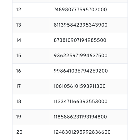
12
748980777595702000
13
811395842395343900
14
873810907194985500
15
936225971994627500
16
998641036794269200
17
1061056101593911300
18
1123471166393553000
19
1185886231193194800
20
1248301295992836600