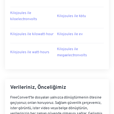
Kilojoules ile
Kilojoules ile kbtu
kiloelectronvolts
Kilojoules ile kilowatt-hour
Kilojoules ile ev
Kilojoules ile
Kilojoules ile watt-hours
megaelectronvolts
Verileriniz, Önceliğimiz
FreeConvert'te dosyaları yalnızca dönüştürmenin ötesine
geçiyoruz; onları koruyoruz. Sağlam güvenlik çerçevemiz,
ister görüntü, ister video veya belge dönüştürün,
verilerinizin her zaman güvende olmasını sağlar. Gelişmiş