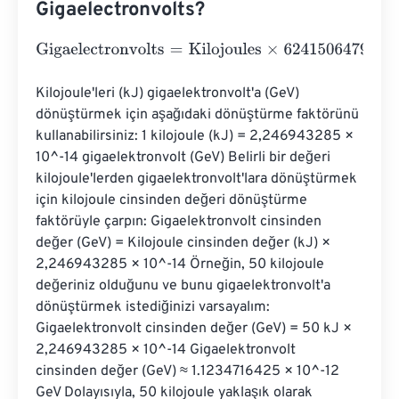
Gigaelectronvolts?
Gigaelectronvolts
=
Kilojoules
×
62415064799641832
Kilojoule'leri (kJ) gigaelektronvolt'a (GeV) 
dönüştürmek için aşağıdaki dönüştürme faktörünü 
kullanabilirsiniz: 1 kilojoule (kJ) = 2,246943285 × 
10^-14 gigaelektronvolt (GeV) Belirli bir değeri 
kilojoule'lerden gigaelektronvolt'lara dönüştürmek 
için kilojoule cinsinden değeri dönüştürme 
faktörüyle çarpın: Gigaelektronvolt cinsinden 
değer (GeV) = Kilojoule cinsinden değer (kJ) × 
2,246943285 × 10^-14 Örneğin, 50 kilojoule 
değeriniz olduğunu ve bunu gigaelektronvolt'a 
dönüştürmek istediğinizi varsayalım: 
Gigaelektronvolt cinsinden değer (GeV) = 50 kJ × 
2,246943285 × 10^-14 Gigaelektronvolt 
cinsinden değer (GeV) ≈ 1.1234716425 × 10^-12 
GeV Dolayısıyla, 50 kilojoule yaklaşık olarak 