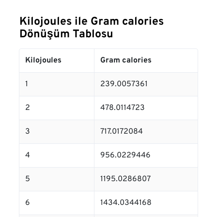
Kilojoules ile Gram calories
Dönüşüm Tablosu
Kilojoules
Gram calories
1
239.0057361
2
478.0114723
3
717.0172084
4
956.0229446
5
1195.0286807
6
1434.0344168