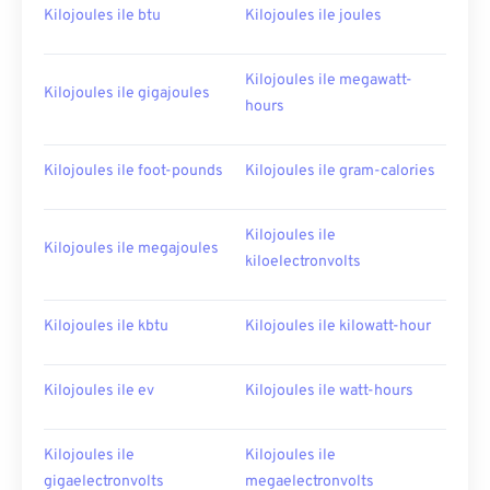
Kilojoules ile btu
Kilojoules ile joules
Kilojoules ile megawatt-
Kilojoules ile gigajoules
hours
Kilojoules ile foot-pounds
Kilojoules ile gram-calories
Kilojoules ile
Kilojoules ile megajoules
kiloelectronvolts
Kilojoules ile kbtu
Kilojoules ile kilowatt-hour
Kilojoules ile ev
Kilojoules ile watt-hours
Kilojoules ile
Kilojoules ile
gigaelectronvolts
megaelectronvolts