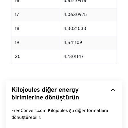
16
3.8240918
17
4.0630975
18
4.3021033
19
4.541109
20
4.7801147
Kilojoules diğer energy
birimlerine dönüştürün
FreeConvert.com Kilojoules şu diğer formatlara
dönüştürebilir: