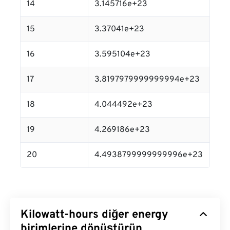
14
3.145716e+23
15
3.37041e+23
16
3.595104e+23
17
3.8197979999999994e+23
18
4.044492e+23
19
4.269186e+23
20
4.4938799999999996e+23
Kilowatt-hours diğer energy
birimlerine dönüştürün