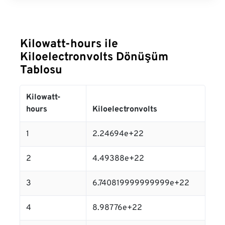
Kilowatt-hours ile
Kiloelectronvolts Dönüşüm
Tablosu
Kilowatt-
hours
Kiloelectronvolts
1
2.24694e+22
2
4.49388e+22
3
6.740819999999999e+22
4
8.98776e+22