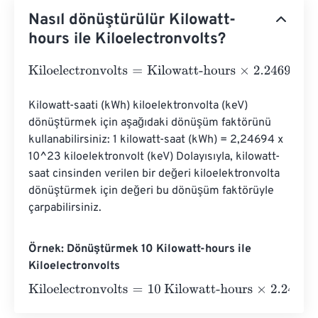
Nasıl dönüştürülür Kilowatt-
hours ile Kiloelectronvolts?
Kiloelectronvolts
=
Kilowatt-hours
×
2.24694
e
22
Kilowatt-saati (kWh) kiloelektronvolta (keV) 
dönüştürmek için aşağıdaki dönüşüm faktörünü 
kullanabilirsiniz: 1 kilowatt-saat (kWh) = 2,24694 x 
10^23 kiloelektronvolt (keV) Dolayısıyla, kilowatt-
saat cinsinden verilen bir değeri kiloelektronvolta 
dönüştürmek için değeri bu dönüşüm faktörüyle 
çarpabilirsiniz.
Örnek: Dönüştürmek 10 Kilowatt-hours ile
Kiloelectronvolts
Kiloelectronvolts
=
10 Kilowatt-hours
×
2.24694
e
22
=
2.24