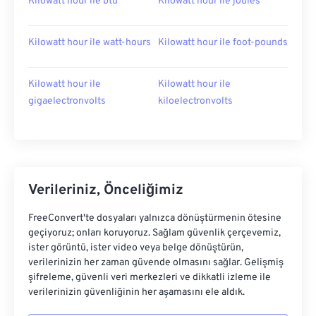
Kilowatt hour ile btu
Kilowatt hour ile joules
Kilowatt hour ile watt-hours
Kilowatt hour ile foot-pounds
Kilowatt hour ile
Kilowatt hour ile
gigaelectronvolts
kiloelectronvolts
Verileriniz, Önceliğimiz
FreeConvert'te dosyaları yalnızca dönüştürmenin ötesine
geçiyoruz; onları koruyoruz. Sağlam güvenlik çerçevemiz,
ister görüntü, ister video veya belge dönüştürün,
verilerinizin her zaman güvende olmasını sağlar. Gelişmiş
şifreleme, güvenli veri merkezleri ve dikkatli izleme ile
verilerinizin güvenliğinin her aşamasını ele aldık.