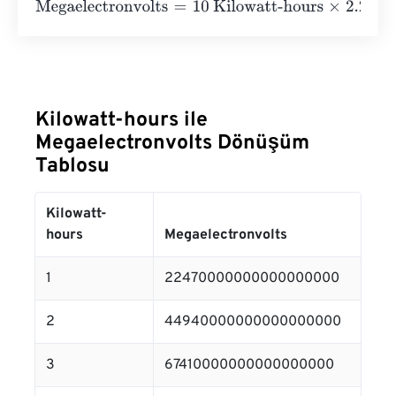
Megaelectronvolts
=
10 Kilowatt-hours
×
2.247
e
19
=
22470
Kilowatt-hours ile
Megaelectronvolts Dönüşüm
Tablosu
Kilowatt-
hours
Megaelectronvolts
1
22470000000000000000
2
44940000000000000000
3
67410000000000000000