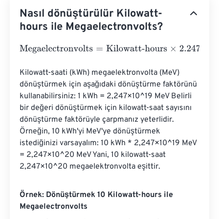
Nasıl dönüştürülür Kilowatt-
hours ile Megaelectronvolts?
Megaelectronvolts
=
Kilowatt-hours
×
2.247
e
19
Kilowatt-saati (kWh) megaelektronvolta (MeV) 
dönüştürmek için aşağıdaki dönüştürme faktörünü 
kullanabilirsiniz: 1 kWh = 2,247×10^19 MeV Belirli 
bir değeri dönüştürmek için kilowatt-saat sayısını 
dönüştürme faktörüyle çarpmanız yeterlidir. 
Örneğin, 10 kWh'yi MeV'ye dönüştürmek 
istediğinizi varsayalım: 10 kWh * 2,247×10^19 MeV 
= 2,247×10^20 MeV Yani, 10 kilowatt-saat 
2,247×10^20 megaelektronvolta eşittir.
Örnek: Dönüştürmek 10 Kilowatt-hours ile
Megaelectronvolts