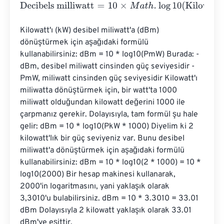
Decibels milliwatt
=
10
×
M
a
t
h
.
log
10
(
Kilowatts
⋅
1000
)
Kilowatt'ı (kW) desibel miliwatt'a (dBm) 
dönüştürmek için aşağıdaki formülü 
kullanabilirsiniz: dBm = 10 * log10(PmW) Burada: - 
dBm, desibel miliwatt cinsinden güç seviyesidir - 
PmW, miliwatt cinsinden güç seviyesidir Kilowatt'ı 
miliwatta dönüştürmek için, bir watt'ta 1000 
miliwatt olduğundan kilowatt değerini 1000 ile 
çarpmanız gerekir. Dolayısıyla, tam formül şu hale 
gelir: dBm = 10 * log10(PkW * 1000) Diyelim ki 2 
kilowatt'lık bir güç seviyeniz var. Bunu desibel 
miliwatt'a dönüştürmek için aşağıdaki formülü 
kullanabilirsiniz: dBm = 10 * log10(2 * 1000) = 10 * 
log10(2000) Bir hesap makinesi kullanarak, 
2000'in logaritmasını, yani yaklaşık olarak 
3,3010'u bulabilirsiniz. dBm = 10 * 3.3010 = 33.01 
dBm Dolayısıyla 2 kilowatt yaklaşık olarak 33.01 
dBm'ye eşittir.