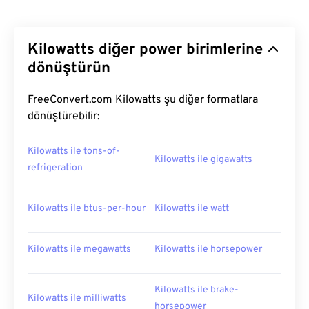
Kilowatts diğer power birimlerine
dönüştürün
FreeConvert.com Kilowatts şu diğer formatlara
dönüştürebilir:
Kilowatts ile tons-of-
Kilowatts ile gigawatts
refrigeration
Kilowatts ile btus-per-hour
Kilowatts ile watt
Kilowatts ile megawatts
Kilowatts ile horsepower
Kilowatts ile brake-
Kilowatts ile milliwatts
horsepower