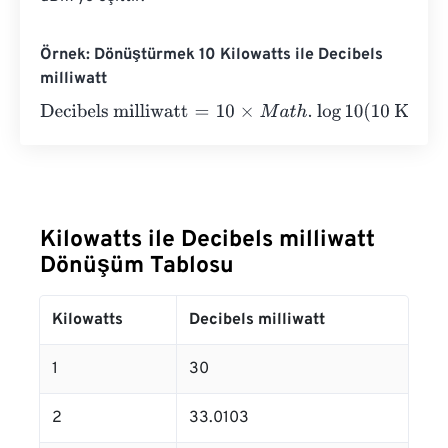
Örnek: Dönüştürmek 10 Kilowatts ile Decibels
milliwatt
Decibels milliwatt
=
10
×
M
a
t
h
.
log
10
(
10 Kilowatts
⋅
1000
)
=
4
Kilowatts ile Decibels milliwatt
Dönüşüm Tablosu
Kilowatts
Decibels milliwatt
1
30
2
33.0103