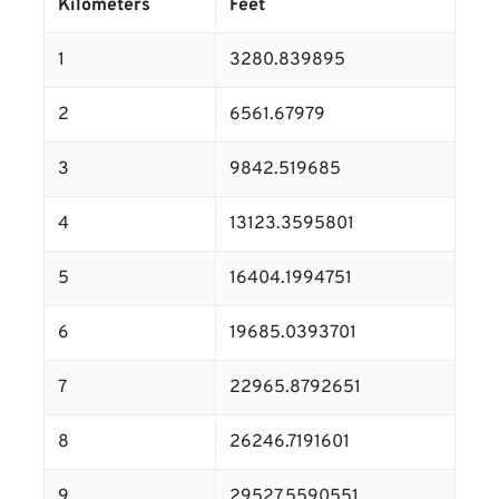
Kilometers
Feet
1
3280.839895
2
6561.67979
3
9842.519685
4
13123.3595801
5
16404.1994751
6
19685.0393701
7
22965.8792651
8
26246.7191601
9
29527.5590551