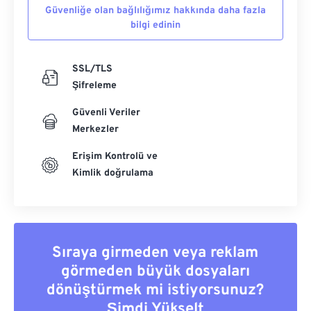
Güvenliğe olan bağlılığımız hakkında daha fazla
bilgi edinin
SSL/TLS
Şifreleme
Güvenli Veriler
Merkezler
Erişim Kontrolü ve
Kimlik doğrulama
Sıraya girmeden veya reklam
görmeden büyük dosyaları
dönüştürmek mi istiyorsunuz?
Şimdi Yükselt