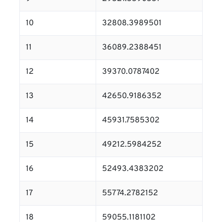
10
32808.3989501
11
36089.2388451
12
39370.0787402
13
42650.9186352
14
45931.7585302
15
49212.5984252
16
52493.4383202
17
55774.2782152
18
59055.1181102