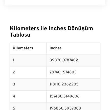
Kilometers ile Inches Dönüşüm
Tablosu
Kilometers
Inches
1
39370.0787402
2
78740.1574803
3
118110.2362205
4
157480.3149606
5
196850.3937008