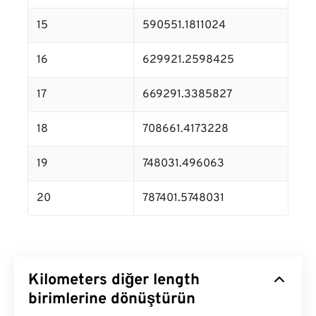
15
590551.1811024
16
629921.2598425
17
669291.3385827
18
708661.4173228
19
748031.496063
20
787401.5748031
Kilometers diğer length
birimlerine dönüştürün