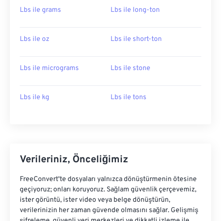
Lbs ile grams
Lbs ile long-ton
Lbs ile oz
Lbs ile short-ton
Lbs ile micrograms
Lbs ile stone
Lbs ile kg
Lbs ile tons
Verileriniz, Önceliğimiz
FreeConvert'te dosyaları yalnızca dönüştürmenin ötesine
geçiyoruz; onları koruyoruz. Sağlam güvenlik çerçevemiz,
ister görüntü, ister video veya belge dönüştürün,
verilerinizin her zaman güvende olmasını sağlar. Gelişmiş
şifreleme, güvenli veri merkezleri ve dikkatli izleme ile