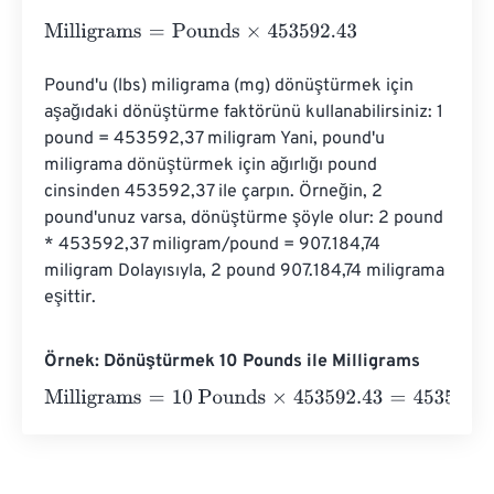
Milligrams
=
Pounds
×
453592.43
Pound'u (lbs) miligrama (mg) dönüştürmek için 
aşağıdaki dönüştürme faktörünü kullanabilirsiniz: 1 
pound = 453592,37 miligram Yani, pound'u 
miligrama dönüştürmek için ağırlığı pound 
cinsinden 453592,37 ile çarpın. Örneğin, 2 
pound'unuz varsa, dönüştürme şöyle olur: 2 pound 
* 453592,37 miligram/pound = 907.184,74 
miligram Dolayısıyla, 2 pound 907.184,74 miligrama 
eşittir.
Örnek: Dönüştürmek 10 Pounds ile Milligrams
Milligrams
=
10 Pounds
×
453592.43
=
4535924.3
Milligr