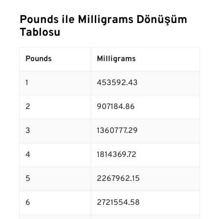
Pounds ile Milligrams Dönüşüm
Tablosu
Pounds
Milligrams
1
453592.43
2
907184.86
3
1360777.29
4
1814369.72
5
2267962.15
6
2721554.58