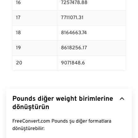
16
7257478.88
17
7711071.31
18
8164663.74
19
8618256.17
20
9071848.6
Pounds diğer weight birimlerine
dönüştürün
FreeConvert.com Pounds şu diğer formatlara
dönüştürebilir: