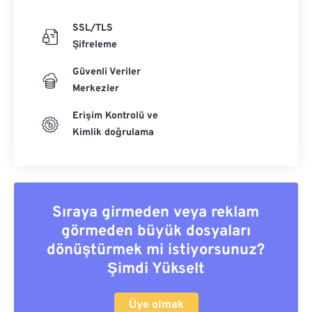
SSL/TLS
Şifreleme
Güvenli Veriler
Merkezler
Erişim Kontrolü ve
Kimlik doğrulama
Sıraya girmeden veya reklam
görmeden büyük dosyaları
dönüştürmek mi istiyorsunuz?
Şimdi Yükselt
Üye olmak