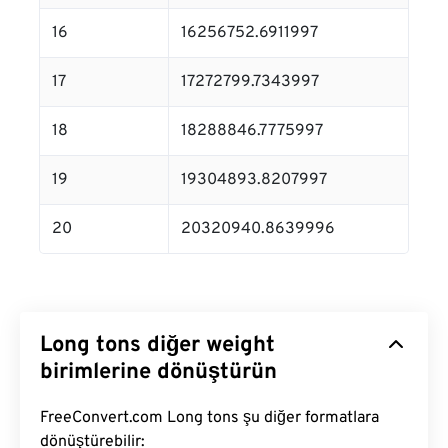
16
16256752.6911997
17
17272799.7343997
18
18288846.7775997
19
19304893.8207997
20
20320940.8639996
Long tons diğer weight
birimlerine dönüştürün
FreeConvert.com Long tons şu diğer formatlara
dönüştürebilir: