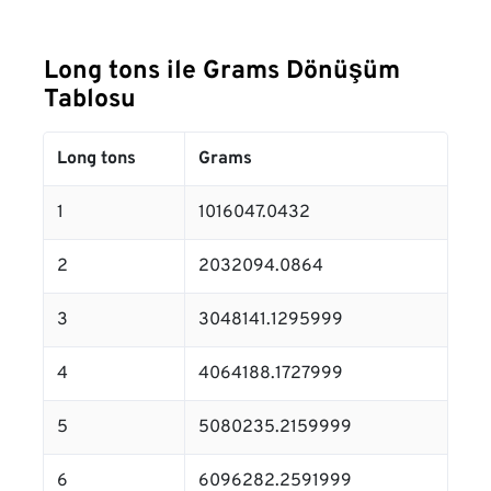
Long tons ile Grams Dönüşüm
Tablosu
Long tons
Grams
1
1016047.0432
2
2032094.0864
3
3048141.1295999
4
4064188.1727999
5
5080235.2159999
6
6096282.2591999