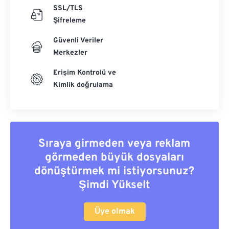
SSL/TLS
Şifreleme
Güvenli Veriler
Merkezler
Erişim Kontrolü ve
Kimlik doğrulama
Sıraya girmeden veya reklam
görmeden büyük dosyaları
dönüştürmek mi istiyorsunuz?
Şimdi Yükselt
Üye olmak