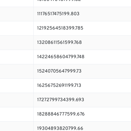
11176517475199.803
12192564518399.785
13208611561599.768
14224658604799.748
15240705647999.73
16256752691199.713
17272799734399.693
18288846777599.676
19304893820799.66