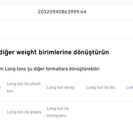
20320940863999.64
diğer weight birimlerine dönüştürün
 Long tons şu diğer formatlara dönüştürebilir:
Long ton ile short-
e
Long ton ile kg
Long ton ile lbs
Lon
ton
Long ton ile
Long ton ile grams
milligrams