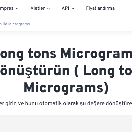
mpres
Aletler
API
Fiyatlandırma
n ile Micrograms
ong tons Microgra
önüştürün ( Long t
Micrograms)
er girin ve bunu otomatik olarak şu değere dönüştür