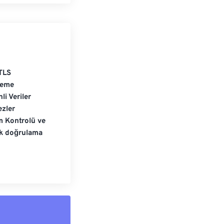
TLS
leme
li Veriler
zler
m Kontrolü ve
ik doğrulama