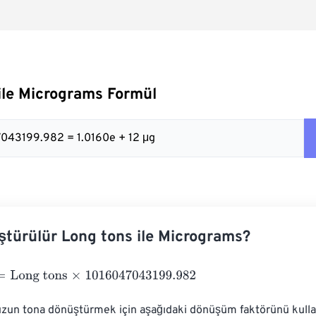
ile Micrograms Formül
47043199.982 = 1.0160e + 12 μg
ştürülür Long tons ile Micrograms?
ng tons
×
1016047043199.982
zun tona dönüştürmek için aşağıdaki dönüşüm faktörünü kullana