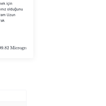
ek için 
ınız olduğunu 
ram Uzun 
rak 
grams