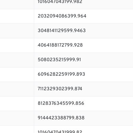
1016047043199.982
2032094086399.964
3048141129599.9463
4064188172799.928
5080235215999.91
6096282259199.893
7112329302399.874
8128376345599.856
9144423388799.838
10160470431999.82