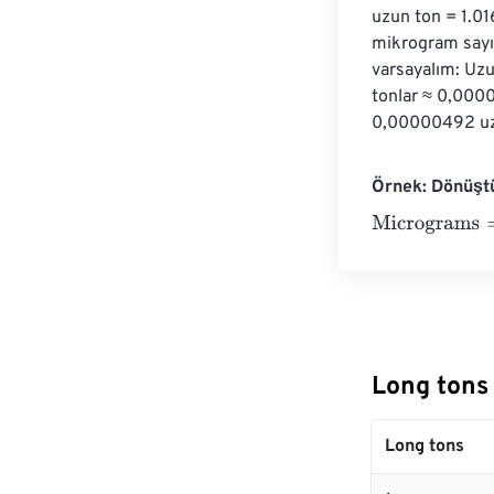
uzun ton = 1.0
mikrogram sayı
varsayalım: Uz
tonlar ≈ 0,000
0,00000492 uzu
Örnek: Dönüşt
Micrograms
=
10
Long tons
Long tons