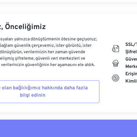
z, Önceliğimiz
syaları yalnızca dönüştürmenin ötesine geçiyoruz;
SSL/
 Sağlam güvenlik çerçevemiz, ister görüntü, ister
Şifre
dönüştürün, verilerinizin her zaman güvende
Gelişmiş şifreleme, güvenli veri merkezleri ve
Güven
e verilerinizin güvenliğinin her aşamasını ele aldık.
Merke
Erişi
Kiml
 olan bağlılığımız hakkında daha fazla
bilgi edinin