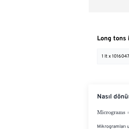
Long tons 
1 lt x 10160
Nasıl dönü
Micrograms
=
Lo
Mikrogramları u