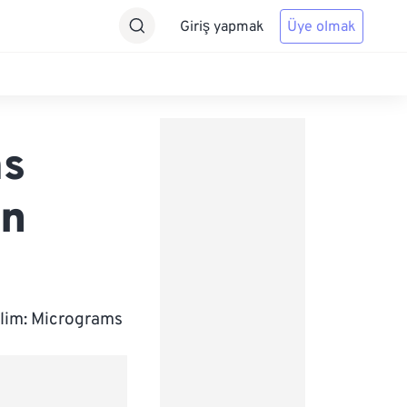
Giriş yapmak
Üye olmak
ms
on
elim: Micrograms