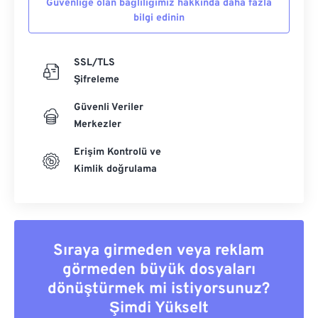
Güvenliğe olan bağlılığımız hakkında daha fazla
bilgi edinin
SSL/TLS
Şifreleme
Güvenli Veriler
Merkezler
Erişim Kontrolü ve
Kimlik doğrulama
Sıraya girmeden veya reklam
görmeden büyük dosyaları
dönüştürmek mi istiyorsunuz?
Şimdi Yükselt