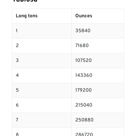
Long tons
Ounces
1
35840
2
71680
3
107520
4
143360
5
179200
6
215040
7
250880
8
286720