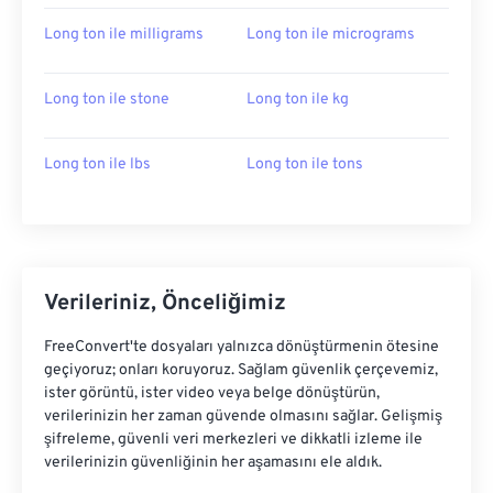
Long ton ile milligrams
Long ton ile micrograms
Long ton ile stone
Long ton ile kg
Long ton ile lbs
Long ton ile tons
Verileriniz, Önceliğimiz
FreeConvert'te dosyaları yalnızca dönüştürmenin ötesine
geçiyoruz; onları koruyoruz. Sağlam güvenlik çerçevemiz,
ister görüntü, ister video veya belge dönüştürün,
verilerinizin her zaman güvende olmasını sağlar. Gelişmiş
şifreleme, güvenli veri merkezleri ve dikkatli izleme ile
verilerinizin güvenliğinin her aşamasını ele aldık.