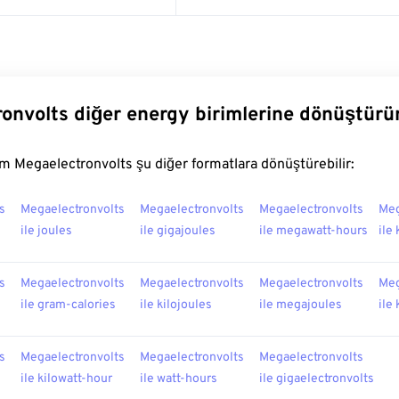
onvolts diğer energy birimlerine dönüştürü
 Megaelectronvolts şu diğer formatlara dönüştürebilir:
s
Megaelectronvolts
Megaelectronvolts
Megaelectronvolts
Meg
ile joules
ile gigajoules
ile megawatt-hours
ile 
s
Megaelectronvolts
Megaelectronvolts
Megaelectronvolts
Meg
ile gram-calories
ile kilojoules
ile megajoules
ile
s
Megaelectronvolts
Megaelectronvolts
Megaelectronvolts
ile kilowatt-hour
ile watt-hours
ile gigaelectronvolts