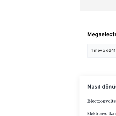
Megaelectr
1 mev x 624
Nasıl dönü
Electronvolts
=
Elektronvoltlar