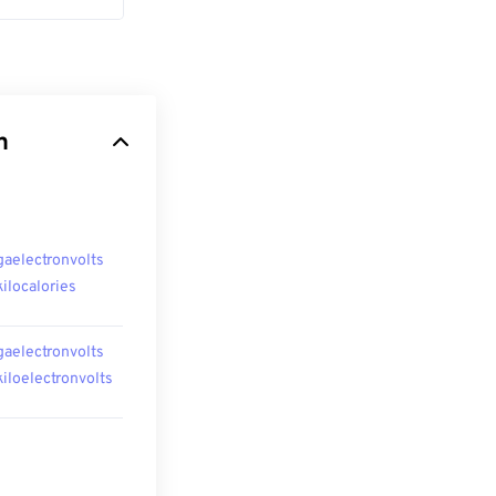
n
aelectronvolts
kilocalories
aelectronvolts
 kiloelectronvolts