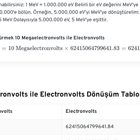
nabilirsiniz: 1 MeV = 1.000.000 eV Belirli bir eV değerini MeV'
00.000'e bölün. Örneğin, 5.000.000 eV'yi MeV'ye dönüştürelim
 MeV Dolayısıyla 5.000.000 eV, 5 MeV'ye eşittir.
rmek 10 Megaelectronvolts ile Electronvolts
10 Megaelectronvolts
×
62415064799641.83
=
62415064799641
ronvolts ile Electronvolts Dönüşüm Tabl
volts
Electronvolts
62415064799641.84