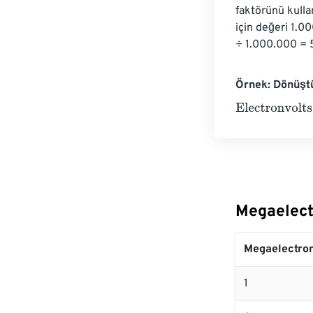
faktörünü kulla
için değeri 1.0
÷ 1.000.000 = 5
Örnek: Dönüştü
Electronvolts
=
Megaelect
Megaelectron
1