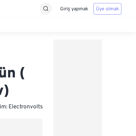
Giriş yapmak
Üye olmak
ün (
v)
im: Electronvolts