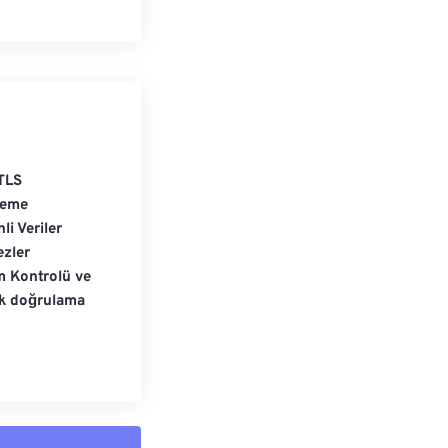
TLS
leme
li Veriler
zler
m Kontrolü ve
ik doğrulama