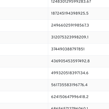
124830129599283.67
187245194398925.5
249660259198567.3
312075323998209.1
374490388797851
436905453597492.8
499320518397134.6
561735583196776.4
624150647996418.2