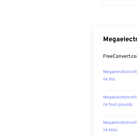
Megaelectr
FreeConvert.com
Megaelectronvolt
ile btu
Megaelectronvolt
ile foot-pounds
Megaelectronvolt
ile kbtu