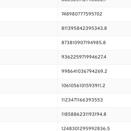
686565712796060.1
748980777595702
811395842395343.8
873810907194985.8
936225971994627.4
998641036794269.2
1061056101593911.2
1123471166393553
1185886231193194.8
1248301295992836.5