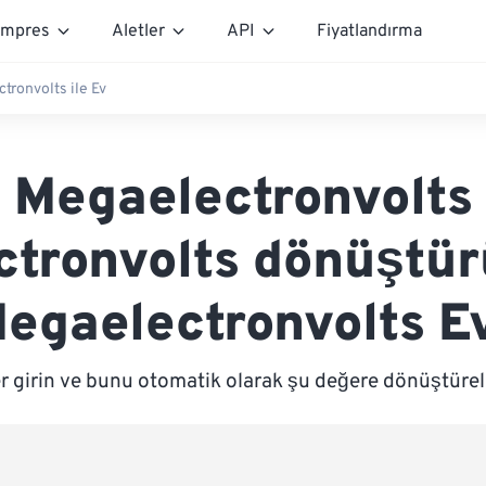
mpres
Aletler
API
Fiyatlandırma
tronvolts ile Ev
Megaelectronvolts
ctronvolts dönüştür
egaelectronvolts E
r girin ve bunu otomatik olarak şu değere dönüştürel