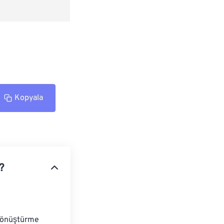
Kopyala
?
 dönüştürme 