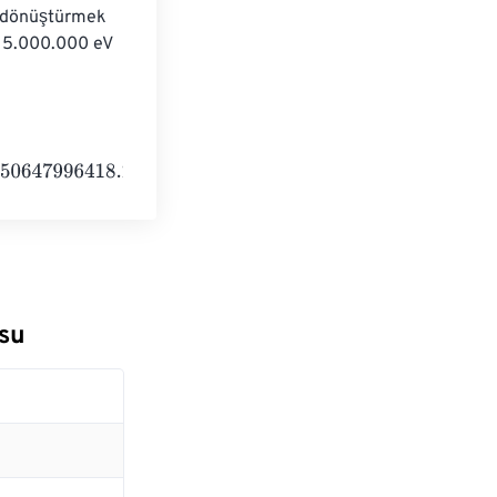
ye dönüştürmek 
: 5.000.000 eV 
8.2
Electronvolts
osu