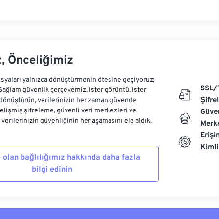
z, Önceliğimiz
syaları yalnızca dönüştürmenin ötesine geçiyoruz;
SSL/
 Sağlam güvenlik çerçevemiz, ister görüntü, ister
Şifre
dönüştürün, verilerinizin her zaman güvende
Gelişmiş şifreleme, güvenli veri merkezleri ve
Güven
e verilerinizin güvenliğinin her aşamasını ele aldık.
Merke
Erişi
Kiml
 olan bağlılığımız hakkında daha fazla
bilgi edinin