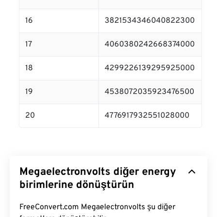
16
3821534346040822300
17
4060380242668374000
18
4299226139295925000
19
4538072035923476500
20
4776917932551028000
Megaelectronvolts diğer energy
birimlerine dönüştürün
FreeConvert.com Megaelectronvolts şu diğer