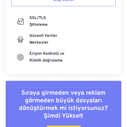
bilgi edinin
SSL/TLS
Şifreleme
Güvenli Veriler
Merkezler
Erişim Kontrolü ve
Kimlik doğrulama
Sıraya girmeden veya reklam
görmeden büyük dosyaları
dönüştürmek mi istiyorsunuz?
Şimdi Yükselt