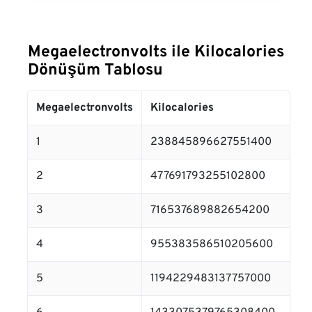
Megaelectronvolts ile Kilocalories
Dönüşüm Tablosu
Megaelectronvolts
Kilocalories
1
238845896627551400
2
477691793255102800
3
716537689882654200
4
955383586510205600
5
1194229483137757000