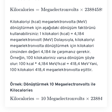
Kilocalories
=
Megaelectronvolts
×
23884589662755140
Kilokaloriyi (kcal) megaelektronvolta (MeV) 
dönüştürmek için aşağıdaki dönüşüm faktörünü 
kullanabilirsiniz: 1 kilokalori (kcal) = 4,184 
megaelektronvolt (MeV) Dolayısıyla, kilokaloriyi 
megaelektronvolta dönüştürmek için kilokalori 
cinsinden değeri 4,184 ile çarpmanız gerekir. 
Örneğin, 100 kilokaloriniz varsa dönüşüm şöyle 
olur: 100 kcal * 4,184 MeV/kcal = 418,4 MeV Yani, 
100 kilokalori 418,4 megaelektronvolta eşittir.
Örnek: Dönüştürmek 10 Megaelectronvolts ile
Kilocalories
Kilocalories
=
10 Megaelectronvolts
×
238845896627551