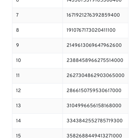
6
1433075379765308400
7
1671921276392859400
8
1910767173020411100
9
2149613069647962600
10
2388458966275514000
11
2627304862903065000
12
2866150759530617000
13
3104996656158168000
14
3343842552785719300
15
3582688449413271000