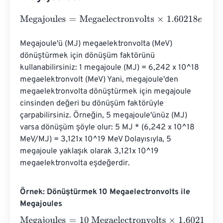
Megajoules
=
Megaelectronvolts
×
1.60218
e
-
19
Megajoule'ü (MJ) megaelektronvolta (MeV) 
dönüştürmek için dönüşüm faktörünü 
kullanabilirsiniz: 1 megajoule (MJ) = 6,242 x 10^18 
megaelektronvolt (MeV) Yani, megajoule'den 
megaelektronvolta dönüştürmek için megajoule 
cinsinden değeri bu dönüşüm faktörüyle 
çarpabilirsiniz. Örneğin, 5 megajoule'ünüz (MJ) 
varsa dönüşüm şöyle olur: 5 MJ * (6,242 x 10^18 
MeV/MJ) = 3,121x 10^19 MeV Dolayısıyla, 5 
megajoule yaklaşık olarak 3,121x 10^19 
megaelektronvolta eşdeğerdir.
Örnek: Dönüştürmek 10 Megaelectronvolts ile
Megajoules
Megajoules
=
10 Megaelectronvolts
×
1.60218
e
-
19
=
0
Megaj