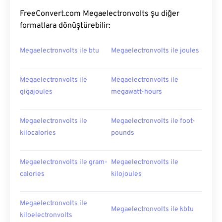
FreeConvert.com Megaelectronvolts şu diğer
formatlara dönüştürebilir:
Megaelectronvolts ile btu
Megaelectronvolts ile joules
Megaelectronvolts ile
Megaelectronvolts ile
gigajoules
megawatt-hours
Megaelectronvolts ile
Megaelectronvolts ile foot-
kilocalories
pounds
Megaelectronvolts ile gram-
Megaelectronvolts ile
calories
kilojoules
Megaelectronvolts ile
Megaelectronvolts ile kbtu
kiloelectronvolts