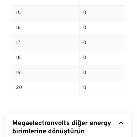
15
0
16
0
17
0
18
0
19
0
20
0
Megaelectronvolts diğer energy
birimlerine dönüştürün