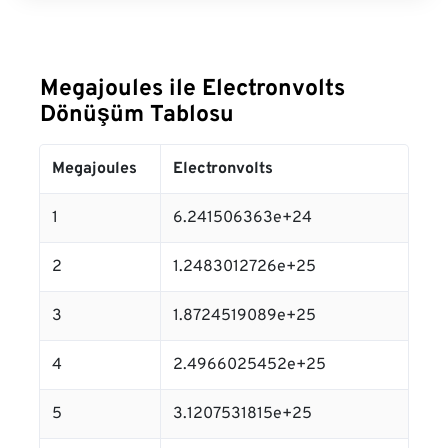
Megajoules ile Electronvolts
Dönüşüm Tablosu
Megajoules
Electronvolts
1
6.241506363e+24
2
1.2483012726e+25
3
1.8724519089e+25
4
2.4966025452e+25
5
3.1207531815e+25