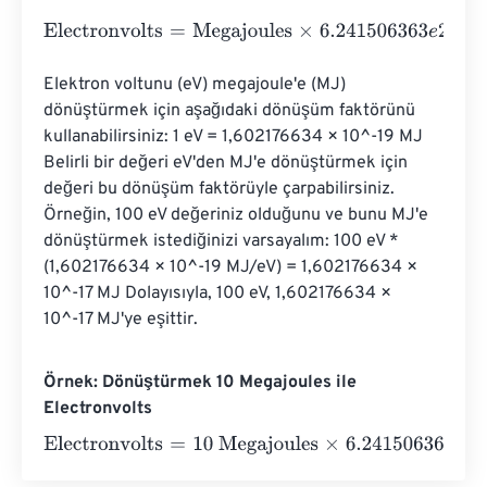
Electronvolts
=
Megajoules
×
6.241506363
e
24
Elektron voltunu (eV) megajoule'e (MJ) 
dönüştürmek için aşağıdaki dönüşüm faktörünü 
kullanabilirsiniz: 1 eV = 1,602176634 × 10^-19 MJ 
Belirli bir değeri eV'den MJ'e dönüştürmek için 
değeri bu dönüşüm faktörüyle çarpabilirsiniz. 
Örneğin, 100 eV değeriniz olduğunu ve bunu MJ'e 
dönüştürmek istediğinizi varsayalım: 100 eV * 
(1,602176634 × 10^-19 MJ/eV) = 1,602176634 × 
10^-17 MJ Dolayısıyla, 100 eV, 1,602176634 × 
10^-17 MJ'ye eşittir.
Örnek: Dönüştürmek 10 Megajoules ile
Electronvolts
Electronvolts
=
10 Megajoules
×
6.241506363
e
24
=
6.241