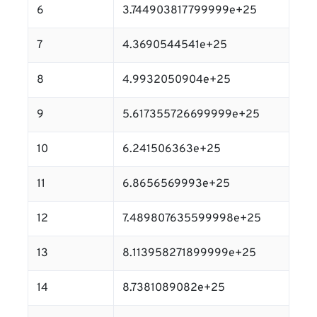
6
3.744903817799999e+25
7
4.3690544541e+25
8
4.9932050904e+25
9
5.617355726699999e+25
10
6.241506363e+25
11
6.8656569993e+25
12
7.489807635599998e+25
13
8.113958271899999e+25
14
8.7381089082e+25