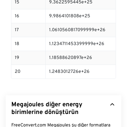
15
9.3622595445e+25
16
9.9864101808e+25
17
1.0610560817099999e+26
18
1.1234711453399999e+26
19
1.18588620897e+26
20
1.2483012726e+26
Megajoules diğer energy
birimlerine dönüştürün
FreeConvert.com Megajoules şu diğer formatlara