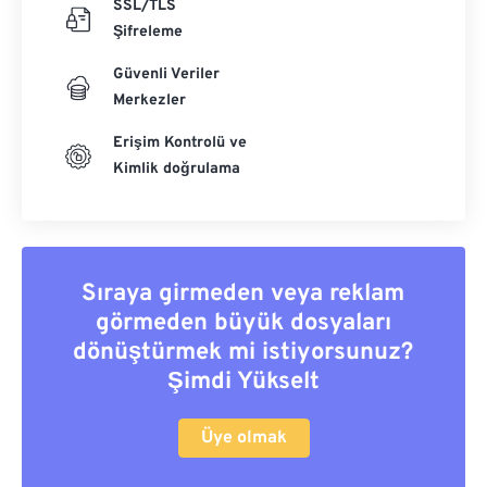
SSL/TLS
Şifreleme
Güvenli Veriler
Merkezler
Erişim Kontrolü ve
Kimlik doğrulama
Sıraya girmeden veya reklam
görmeden büyük dosyaları
dönüştürmek mi istiyorsunuz?
Şimdi Yükselt
Üye olmak