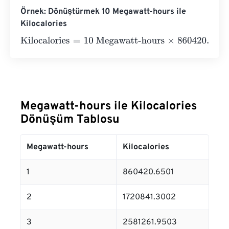
Örnek: Dönüştürmek 10 Megawatt-hours ile
Kilocalories
Kilocalories
=
10 Megawatt-hours
×
860420.6501
=
860420
Megawatt-hours ile Kilocalories
Dönüşüm Tablosu
Megawatt-hours
Kilocalories
1
860420.6501
2
1720841.3002
3
2581261.9503