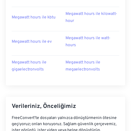
Megawatt hours ile kilowatt-
Megawatt hours ile kbtu
hour
Megawatt hours ile watt-
Megawatt hours ile ev
hours
Megawatt hours ile
Megawatt hours ile
gigaelectronvolts
megaelectronvolts
Verileriniz, Önceliğimiz
FreeConvert'te dosyaları yalnızca dönüştürmenin ötesine
geçiyoruz; onları koruyoruz. Sağlam güvenlik çerçevemiz,
ister görüntü, ister video veya belge dönüştürün,