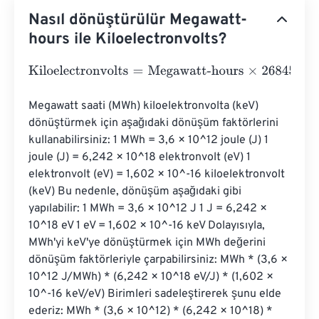
Nasıl dönüştürülür Megawatt-
hours ile Kiloelectronvolts?
Kiloelectronvolts
=
Megawatt-hours
×
26845056410
Megawatt saati (MWh) kiloelektronvolta (keV) 
dönüştürmek için aşağıdaki dönüşüm faktörlerini 
kullanabilirsiniz: 1 MWh = 3,6 × 10^12 joule (J) 1 
joule (J) = 6,242 × 10^18 elektronvolt (eV) 1 
elektronvolt (eV) = 1,602 × 10^-16 kiloelektronvolt 
(keV) Bu nedenle, dönüşüm aşağıdaki gibi 
yapılabilir: 1 MWh = 3,6 × 10^12 J 1 J = 6,242 × 
10^18 eV 1 eV = 1,602 × 10^-16 keV Dolayısıyla, 
MWh'yi keV'ye dönüştürmek için MWh değerini 
dönüşüm faktörleriyle çarpabilirsiniz: MWh * (3,6 × 
10^12 J/MWh) * (6,242 × 10^18 eV/J) * (1,602 × 
10^-16 keV/eV) Birimleri sadeleştirerek şunu elde 
ederiz: MWh * (3,6 × 10^12) * (6,242 × 10^18) * 