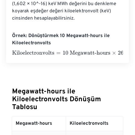
(1,602 × 10^-16) keV MWh değerini bu denkleme 
koyarak eşdeğer değeri kiloelektronvolt (keV) 
cinsinden hesaplayabilirsiniz.
Örnek: Dönüştürmek 10 Megawatt-hours ile
Kiloelectronvolts
Kiloelectronvolts
=
10 Megawatt-hours
×
26845056410
=
2
Megawatt-hours ile
Kiloelectronvolts Dönüşüm
Tablosu
Megawatt-hours
Kiloelectronvolts