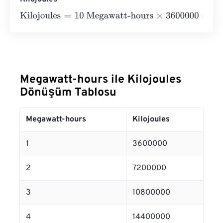
Kilojoules
=
10 Megawatt-hours
×
3600000
=
36000000
Ki
Megawatt-hours ile Kilojoules
Dönüşüm Tablosu
Megawatt-hours
Kilojoules
1
3600000
2
7200000
3
10800000
4
14400000