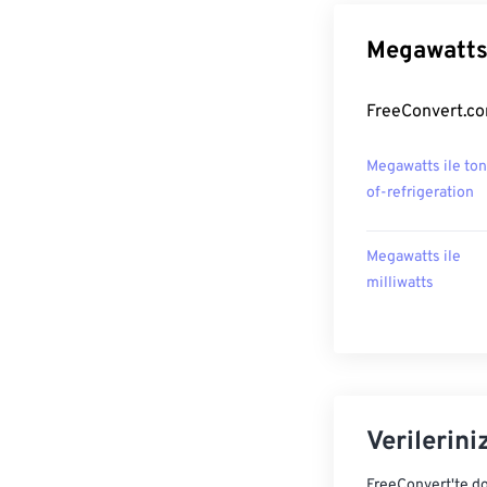
Megawatts 
FreeConvert.co
Megawatts ile ton
of-refrigeration
Megawatts ile
milliwatts
Verilerini
FreeConvert'te do