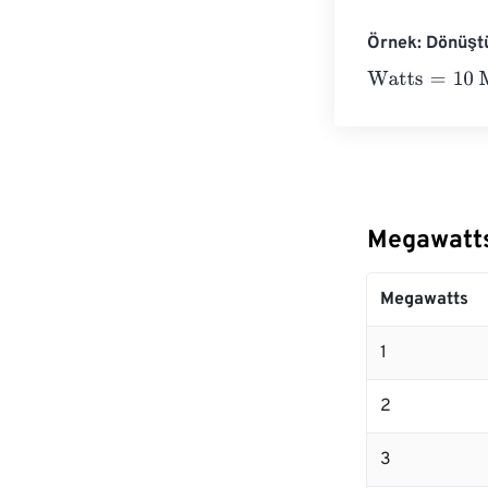
Örnek: Dönüşt
Watts
=
10 Mega
Megawatts
Megawatts
1
2
3