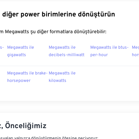
diğer power birimlerine dönüştürün
m Megawatts şu diğer formatlara dönüştürebilir:
s-
Megawatts ile
Megawatts ile
Megawatts ile btus-
Meg
gigawatts
decibels-milliwatt
per-hour
hor
Megawatts ile brake-
Megawatts ile
horsepower
kilowatts
z, Önceliğimiz
syaları yalnızca dönüştürmenin ötesine geçiyoruz;