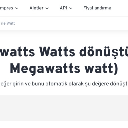
mpres
Aletler
API
Fiyatlandırma
ile Watt
atts Watts dönüşt
Megawatts watt)
değer girin ve bunu otomatik olarak şu değere dönüşt