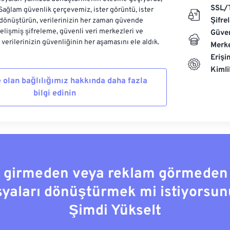
SSL/
 Sağlam güvenlik çerçevemiz, ister görüntü, ister
Şifre
dönüştürün, verilerinizin her zaman güvende
Gelişmiş şifreleme, güvenli veri merkezleri ve
Güven
e verilerinizin güvenliğinin her aşamasını ele aldık.
Merke
Erişi
Kiml
 olan bağlılığımız hakkında daha fazla
bilgi edinin
a girmeden veya reklam görmeden
syaları dönüştürmek mi istiyorsun
Şimdi Yükselt