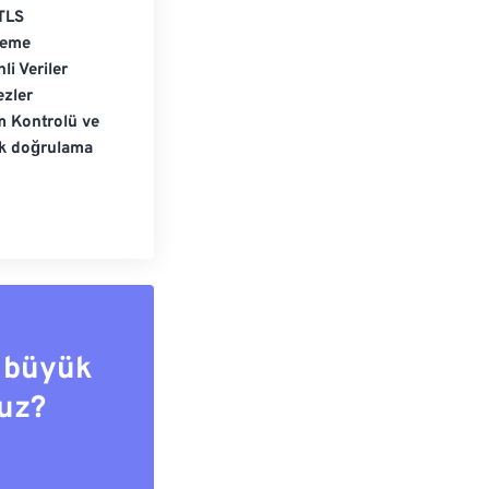
TLS
leme
li Veriler
zler
m Kontrolü ve
ik doğrulama
 büyük
uz?