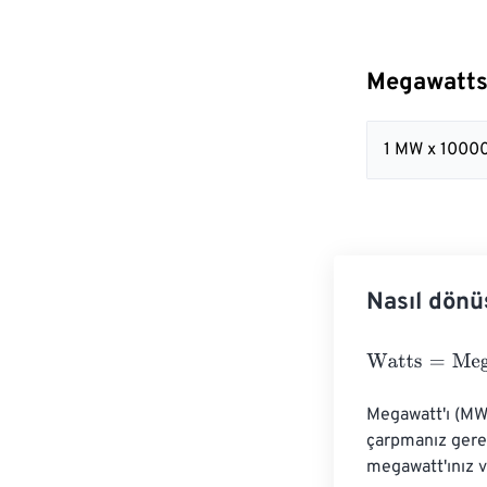
Megawatts 
1 MW x 1000
Nasıl dönü
Watts
=
Megawa
Megawatt'ı (MW)
çarpmanız gere
megawatt'ınız 