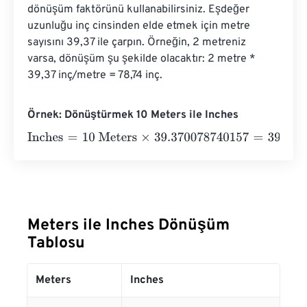
dönüşüm faktörünü kullanabilirsiniz. Eşdeğer 
uzunluğu inç cinsinden elde etmek için metre 
sayısını 39,37 ile çarpın. Örneğin, 2 metreniz 
varsa, dönüşüm şu şekilde olacaktır: 2 metre * 
39,37 inç/metre = 78,74 inç.
Örnek: Dönüştürmek 10 Meters ile Inches
Inches
=
10 Meters
×
39.370078740157
=
393.7007874
Inc
Meters ile Inches Dönüşüm
Tablosu
Meters
Inches