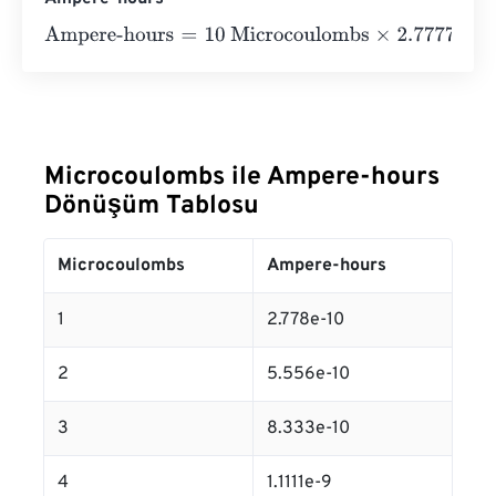
Ampere-hours
=
10 Microcoulombs
×
2.7777777777778
e
-
1
Microcoulombs ile Ampere-hours
Dönüşüm Tablosu
Microcoulombs
Ampere-hours
1
2.778e-10
2
5.556e-10
3
8.333e-10
4
1.1111e-9