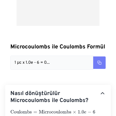
Microcoulombs ile Coulombs Formül
1 μc x 1.0e - 6 = 0...
Nasıl dönüştürülür
Microcoulombs ile Coulombs?
Coulombs
=
Microcoulombs
×
1.0
e
-
6