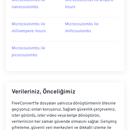
Microcoulombs ile
Microcoulombs ile ampere-
nanocoulombs
hours
Microcoulombs ile
Microcoulombs ile
milliampere-hours
millicoulombs
Microcoulombs ile
picocoulombs
Verileriniz, Önceliğimiz
FreeConvert'te dosyaları yalnızca dönüştürmenin ötesine
geçiyoruz; onları koruyoruz. Sağlam güvenlik çerçevemiz,
ister görüntü, ister video veya belge dönüştürün,
verilerinizin her zaman güvende olmasını sağlar. Gelişmiş
şifreleme, güvenli veri merkezleri ve dikkatli izleme ile