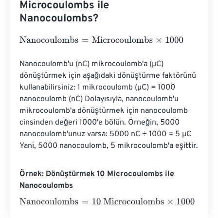
Microcoulombs ile
Nanocoulombs?
Nanocoulombs
=
Microcoulombs
×
1000
Nanocoulomb'u (nC) mikrocoulomb'a (µC) 
dönüştürmek için aşağıdaki dönüştürme faktörünü 
kullanabilirsiniz: 1 mikrocoulomb (µC) = 1000 
nanocoulomb (nC) Dolayısıyla, nanocoulomb'u 
mikrocoulomb'a dönüştürmek için nanocoulomb 
cinsinden değeri 1000'e bölün. Örneğin, 5000 
nanocoulomb'unuz varsa: 5000 nC ÷ 1000 = 5 µC 
Yani, 5000 nanocoulomb, 5 mikrocoulomb'a eşittir.
Örnek: Dönüştürmek 10 Microcoulombs ile
Nanocoulombs
Nanocoulombs
=
10 Microcoulombs
×
1000
=
10000
Nanoco