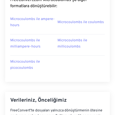
FreeConvert.com Microcoulombs şu diğer
formatlara dönüştürebilir:
Microcoulombs ile ampere-
Microcoulombs ile coulombs
hours
Microcoulombs ile
Microcoulombs ile
milliampere-hours
millicoulombs
Microcoulombs ile
picocoulombs
Verileriniz, Önceliğimiz
FreeConvert'te dosyaları yalnızca dönüştürmenin ötesine