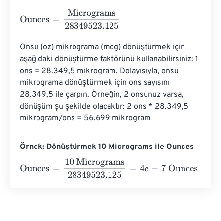
Ounces
=
Micrograms
28349523.125
Onsu (oz) mikrograma (mcg) dönüştürmek için 
aşağıdaki dönüştürme faktörünü kullanabilirsiniz: 1 
ons = 28.349,5 mikrogram. Dolayısıyla, onsu 
mikrograma dönüştürmek için ons sayısını 
28.349,5 ile çarpın. Örneğin, 2 onsunuz varsa, 
dönüşüm şu şekilde olacaktır: 2 ons * 28.349,5 
mikrogram/ons = 56.699 mikrogram
Örnek: Dönüştürmek 10 Micrograms ile Ounces
Ounces
=
10 Micrograms
28349523.125
=
4
e
-
7
Ounces