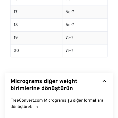
17
6e-7
18
6e-7
19
7e-7
20
7e-7
Micrograms diğer weight
birimlerine dönüştürün
FreeConvert.com Micrograms şu diğer formatlara
dönüştürebilir: