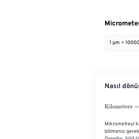
Micrometer
1 μm ÷ 1000
Nasıl dönü
Kilometers
=
Mi
Mikrometreyi k
bölmeniz gerek