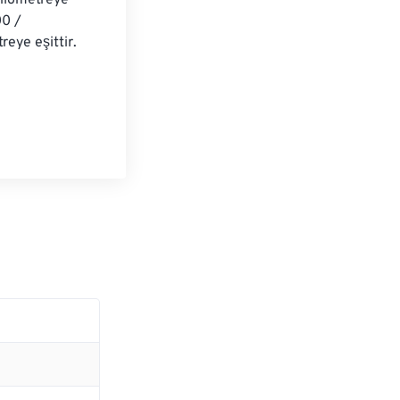
ilometreye 
0 / 
eye eşittir.