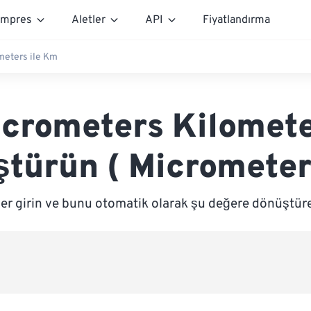
mpres
Aletler
API
Fiyatlandırma
meters ile Km
crometers Kilomet
türün ( Micromete
er girin ve bunu otomatik olarak şu değere dönüştür