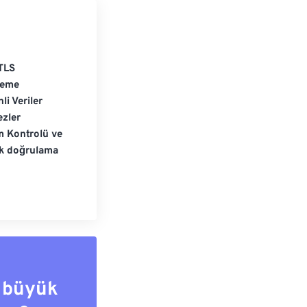
TLS
leme
li Veriler
zler
m Kontrolü ve
ik doğrulama
 büyük