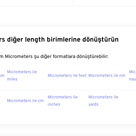
s diğer length birimlerine dönüştürün
m Micrometers şu diğer formatlara dönüştürebilir:
Micrometers ile
Mic
 mm
Micrometers ile feet
Micrometers ile nm
miles
nau
Micrometers ile
Micrometers ile
Micrometers ile cm
inches
yards