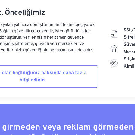
z, Önceliğimiz
syaları yalnızca dönüştürmenin ötesine geçiyoruz;
SSL/
 Sağlam güvenlik çerçevemiz, ister görüntü, ister
Şifre
dönüştürün, verilerinizin her zaman güvende
Gelişmiş şifreleme, güvenli veri merkezleri ve
Güven
e verilerinizin güvenliğinin her aşamasını ele aldık.
Merke
Erişi
Kiml
 olan bağlılığımız hakkında daha fazla
bilgi edinin
a girmeden veya reklam görmeden