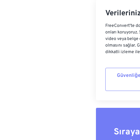
Verilerini
FreeConvert'te do
onları koruyoruz.
video veya belge 
olmasını sağlar. 
dikkatli izleme il
Güvenliğe
Sıray