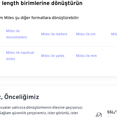
r length birimlerine dönüştürün
 Miles şu diğer formatlara dönüştürebilir:
Miles ile
Miles ile meters
Miles ile cm
Mil
micrometers
Miles ile nautical-
Miles ile yards
Miles ile mm
miles
z, Önceliğimiz
syaları yalnızca dönüştürmenin ötesine geçiyoruz;
SSL/
 Sağlam güvenlik çerçevemiz, ister görüntü, ister