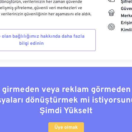
Şifre
dönüştürün, verilerinizin her zaman güvende
Gelişmiş şifreleme, güvenli veri merkezleri ve
Güven
e verilerinizin güvenliğinin her aşamasını ele aldık.
Merke
Erişi
Kiml
 olan bağlılığımız hakkında daha fazla
bilgi edinin
a girmeden veya reklam görmeden
syaları dönüştürmek mi istiyorsun
Şimdi Yükselt
Üye olmak