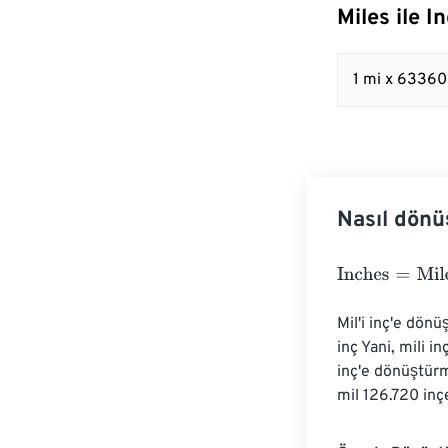
Miles ile 
1 mi x 63360
Nasıl dönü
Inches
=
Miles
×
Mil'i inç'e dön
inç Yani, mili i
inç'e dönüştürm
mil 126.720 inçe