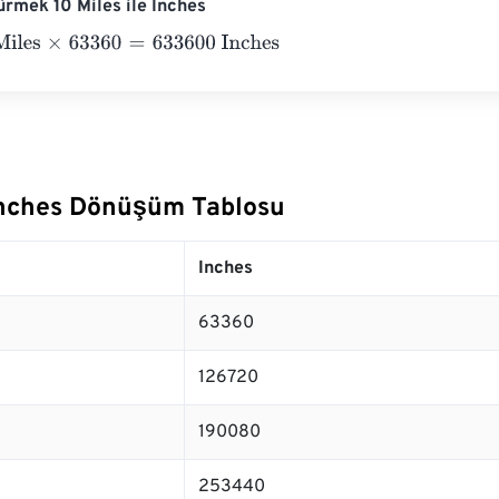
rmek 10 Miles ile Inches
s
×
63360
=
633600
Inches
 Inches Dönüşüm Tablosu
Inches
63360
126720
190080
253440