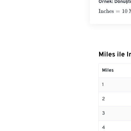
Örnek: Dönüştü
Inches
=
10 Mile
Miles ile
Miles
1
2
3
4