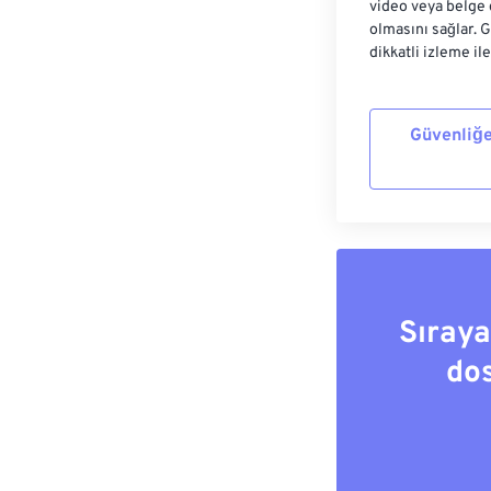
video veya belge 
olmasını sağlar. 
dikkatli izleme il
Güvenliğe
Sıray
do