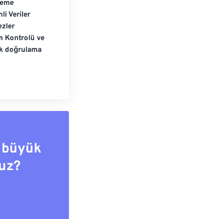
leme
li Veriler
zler
m Kontrolü ve
ik doğrulama
 büyük
uz?