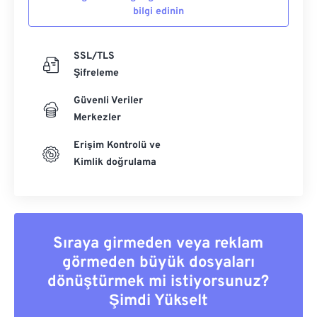
bilgi edinin
SSL/TLS
Şifreleme
Güvenli Veriler
Merkezler
Erişim Kontrolü ve
Kimlik doğrulama
Sıraya girmeden veya reklam
görmeden büyük dosyaları
dönüştürmek mi istiyorsunuz?
Şimdi Yükselt