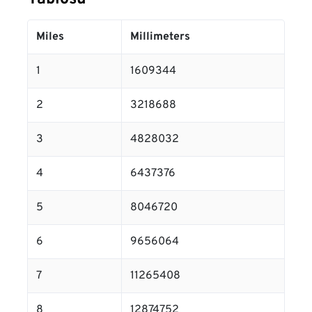
Miles
Millimeters
1
1609344
2
3218688
3
4828032
4
6437376
5
8046720
6
9656064
7
11265408
8
12874752