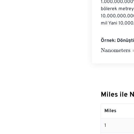
1.000.000.000'
bölerek metreyi
10.000.000.000
mil Yani 10.000
Örnek: Dönüşt
Nanometers
=
1
Miles ile
Miles
1