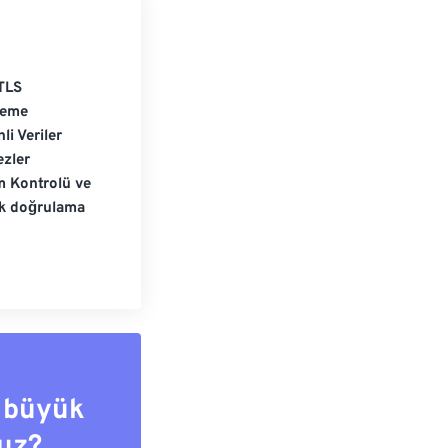
TLS
leme
li Veriler
zler
m Kontrolü ve
ik doğrulama
 büyük
uz?