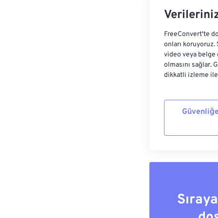
Verilerini
FreeConvert'te do
onları koruyoruz.
video veya belge 
olmasını sağlar. 
dikkatli izleme il
Güvenliğe
Sıray
do