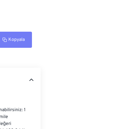
Kopyala
ilirsiniz: 1 
mile 
değeri 