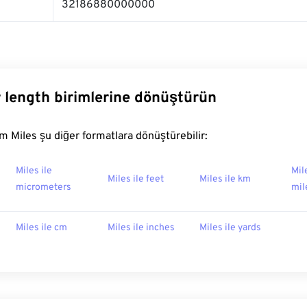
32186880000000
r length birimlerine dönüştürün
 Miles şu diğer formatlara dönüştürebilir:
Miles ile
Mil
Miles ile feet
Miles ile km
micrometers
mil
Miles ile cm
Miles ile inches
Miles ile yards