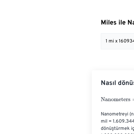
Miles ile 
1 mi x 1609
Nasıl dönü
Nanometers
=
M
Nanometreyi (nm
mil = 1.609.344
dönüştürmek içi