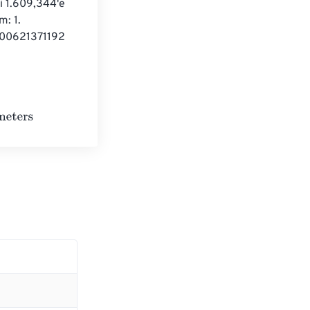
i 1.609,344'e 
: 1. 
,00621371192 