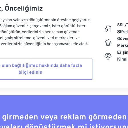
z, Önceliğimiz
syaları yalnızca dönüştürmenin ötesine geçiyoruz;
SSL/
 Sağlam güvenlik çerçevemiz, ister görüntü, ister
Şifre
dönüştürün, verilerinizin her zaman güvende
Gelişmiş şifreleme, güvenli veri merkezleri ve
Güven
e verilerinizin güvenliğinin her aşamasını ele aldık.
Merke
Erişi
Kiml
 olan bağlılığımız hakkında daha fazla
bilgi edinin
a girmeden veya reklam görmeden
syaları dönüştürmek mi istiyorsun