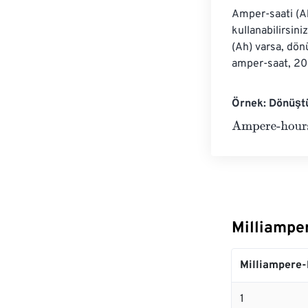
Amper-saati (A
kullanabilirsin
(Ah) varsa, dö
amper-saat, 200
Örnek: Dönüşt
Ampere-hours
Milliampe
Milliampere-
1