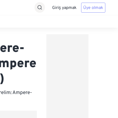
Giriş yapmak
Üye olmak
ere-
ampere
)
relim: Ampere-