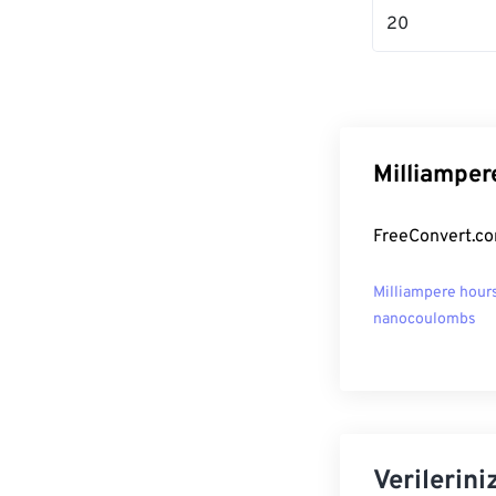
20
Milliamper
FreeConvert.com
Milliampere hours
nanocoulombs
Verilerini