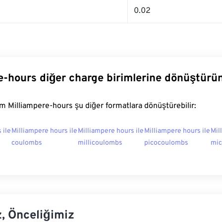
0.02
e-hours diğer charge birimlerine dönüştürü
 Milliampere-hours şu diğer formatlara dönüştürebilir:
 ile
Milliampere hours ile
Milliampere hours ile
Milliampere hours ile
Mil
coulombs
millicoulombs
picocoulombs
mic
z, Önceliğimiz