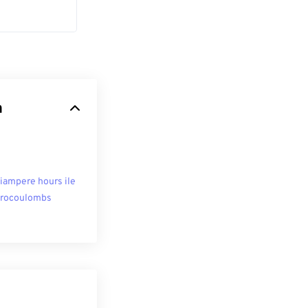
n
liampere hours ile
rocoulombs