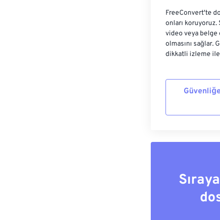
FreeConvert'te do
onları koruyoruz.
video veya belge 
olmasını sağlar. 
dikkatli izleme il
Güvenliğe
Sıray
do