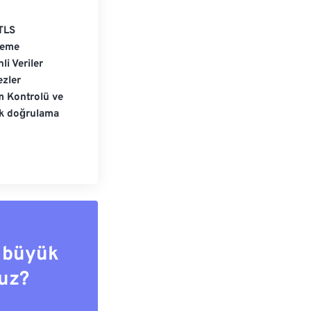
TLS
leme
li Veriler
zler
m Kontrolü ve
ik doğrulama
 büyük
uz?