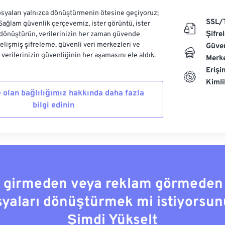
syaları yalnızca dönüştürmenin ötesine geçiyoruz;
SSL/
 Sağlam güvenlik çerçevemiz, ister görüntü, ister
Şifre
dönüştürün, verilerinizin her zaman güvende
Gelişmiş şifreleme, güvenli veri merkezleri ve
Güven
e verilerinizin güvenliğinin her aşamasını ele aldık.
Merke
Erişi
Kiml
 olan bağlılığımız hakkında daha fazla
bilgi edinin
a girmeden veya reklam görmeden
syaları dönüştürmek mi istiyorsun
Şimdi Yükselt