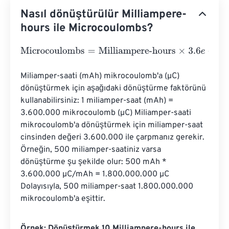
Nasıl dönüştürülür Milliampere-
hours ile Microcoulombs?
Microcoulombs
=
Milliampere-hours
×
3.6
e
+
6
Miliamper-saati (mAh) mikrocoulomb'a (µC) 
dönüştürmek için aşağıdaki dönüştürme faktörünü 
kullanabilirsiniz: 1 miliamper-saat (mAh) = 
3.600.000 mikrocoulomb (µC) Miliamper-saati 
mikrocoulomb'a dönüştürmek için miliamper-saat 
cinsinden değeri 3.600.000 ile çarpmanız gerekir. 
Örneğin, 500 miliamper-saatiniz varsa 
dönüştürme şu şekilde olur: 500 mAh * 
3.600.000 µC/mAh = 1.800.000.000 µC 
Dolayısıyla, 500 miliamper-saat 1.800.000.000 
mikrocoulomb'a eşittir.
Örnek: Dönüştürmek 10 Milliampere-hours ile