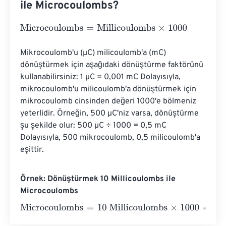
ile Microcoulombs?
Microcoulombs
=
Millicoulombs
×
1000
Mikrocoulomb'u (µC) milicoulomb'a (mC) 
dönüştürmek için aşağıdaki dönüştürme faktörünü 
kullanabilirsiniz: 1 µC = 0,001 mC Dolayısıyla, 
mikrocoulomb'u milicoulomb'a dönüştürmek için 
mikrocoulomb cinsinden değeri 1000'e bölmeniz 
yeterlidir. Örneğin, 500 µC'niz varsa, dönüştürme 
şu şekilde olur: 500 µC ÷ 1000 = 0,5 mC 
Dolayısıyla, 500 mikrocoulomb, 0,5 milicoulomb'a 
eşittir.
Örnek: Dönüştürmek 10 Millicoulombs ile
Microcoulombs
Microcoulombs
=
10 Millicoulombs
×
1000
=
10000
Microco