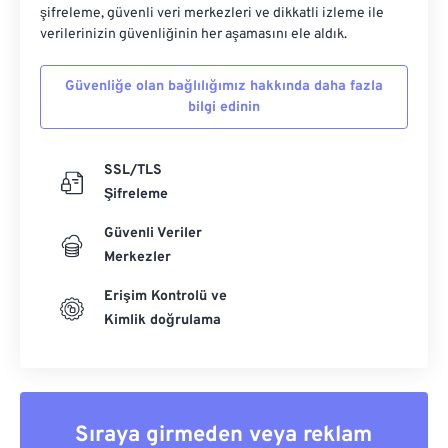
şifreleme, güvenli veri merkezleri ve dikkatli izleme ile
verilerinizin güvenliğinin her aşamasını ele aldık.
Güvenliğe olan bağlılığımız hakkında daha fazla
bilgi edinin
SSL/TLS
Şifreleme
Güvenli Veriler
Merkezler
Erişim Kontrolü ve
Kimlik doğrulama
Sıraya girmeden veya reklam