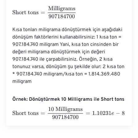
Short tons
=
Milligrams
907184700
Kısa tonları miligrama dönüştürmek için aşağıdaki 
dönüşüm faktörlerini kullanabilirsiniz: 1 kısa ton = 
907.184.740 miligram Yani, kısa ton cinsinden bir 
değeri miligrama dönüştürmek için değeri 
907.184.740 ile çarpabilirsiniz. Örneğin, 2 kısa 
tonunuz varsa, dönüşüm şu şekilde olur: 2 kısa ton 
* 907.184.740 miligram/kısa ton = 1.814.369.480 
miligram
Örnek: Dönüştürmek 10 Milligrams ile Short tons
Short tons
=
10 Milligrams
907184700
=
1.10231
e
-
8
Short t