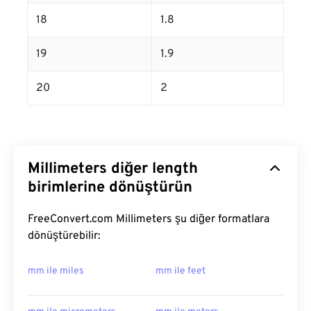
18
1.8
19
1.9
20
2
Millimeters diğer length
birimlerine dönüştürün
FreeConvert.com Millimeters şu diğer formatlara
dönüştürebilir:
mm ile miles
mm ile feet