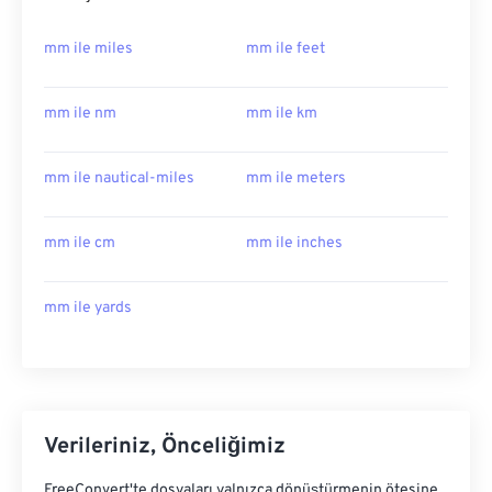
mm ile miles
mm ile feet
mm ile nm
mm ile km
mm ile nautical-miles
mm ile meters
mm ile cm
mm ile inches
mm ile yards
Verileriniz, Önceliğimiz
FreeConvert'te dosyaları yalnızca dönüştürmenin ötesine